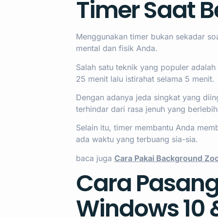
Timer Saat B
Menggunakan timer bukan sekadar soal 
mental dan fisik Anda.
Salah satu teknik yang populer adala
25 menit lalu istirahat selama 5 menit.
Dengan adanya jeda singkat yang diing
terhindar dari rasa jenuh yang berlebih
Selain itu, timer membantu Anda membe
ada waktu yang terbuang sia-sia.
baca juga
Cara Pakai Background Zoo
Cara Pasang 
Windows 10 &