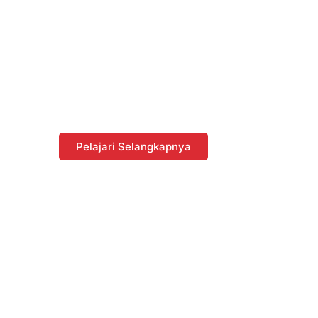
Promo dan
Diskon dengan
Berbelanja di
Website
Pelajari Selangkapnya