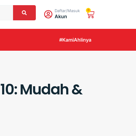
Daftar/Masuk
0
Akun
#KamiAhlinya
 10: Mudah &