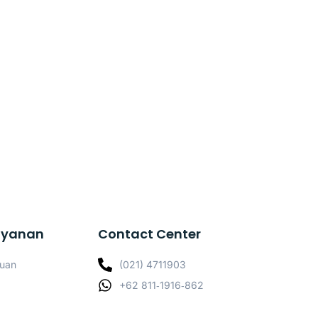
ayanan
Contact Center
nuan
(021) 4711903
‪+62 811‑1916‑862‬