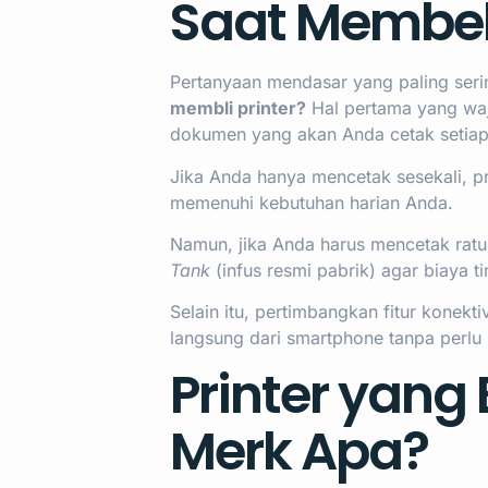
Saat Membeli
Pertanyaan mendasar yang paling ser
membli printer?
Hal pertama yang waj
dokumen yang akan Anda cetak setia
Jika Anda hanya mencetak sesekali, pr
memenuhi kebutuhan harian Anda.
Namun, jika Anda harus mencetak ratusa
Tank
(infus resmi pabrik) agar biaya ti
Selain itu, pertimbangkan fitur konek
langsung dari smartphone tanpa perlu
Printer yang
Merk Apa?