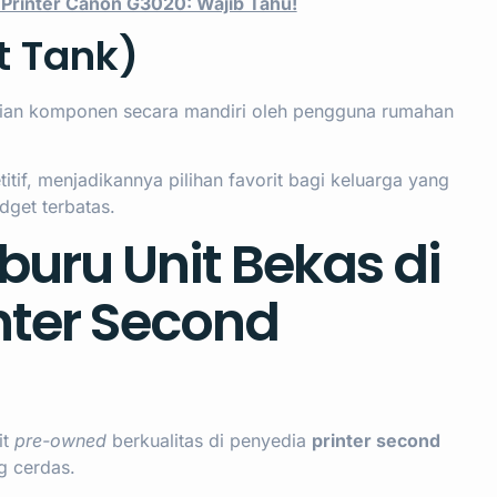
Printer Canon G3020: Wajib Tahu!
t Tank)
an komponen secara mandiri oleh pengguna rumahan
tif, menjadikannya pilihan favorit bagi keluarga yang
get terbatas.
uru Unit Bekas di
nter Second
it
pre-owned
berkualitas di penyedia
printer second
g cerdas.