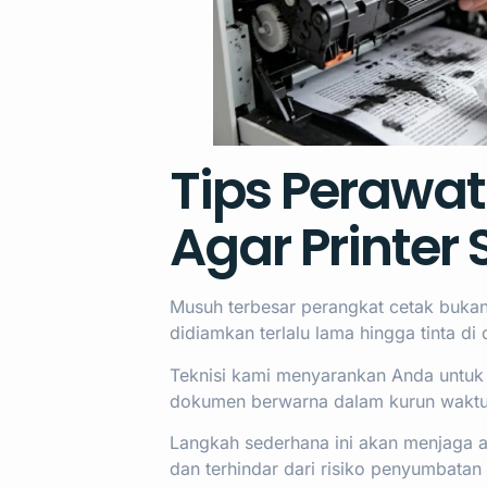
Tips Perawa
Agar Printer 
Musuh terbesar perangkat cetak bukan
didiamkan terlalu lama hingga tinta d
Teknisi kami menyarankan Anda untuk
dokumen berwarna dalam kurun waktu 
Langkah sederhana ini akan menjaga 
dan terhindar dari risiko penyumbata