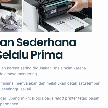
tan Sederhana
Selalu Prima
lah karena sering digunakan, melainkan karena
i dalamnya mengering.
 minimal menyalakan dan melakukan cetak satu lembar
seminggu sekali.
agar lubang mikroskopis pada
head
printer tetap basah
n permanen.