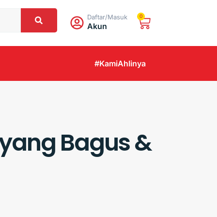
Daftar/Masuk
0
Akun
#KamiAhlinya
k yang Bagus &