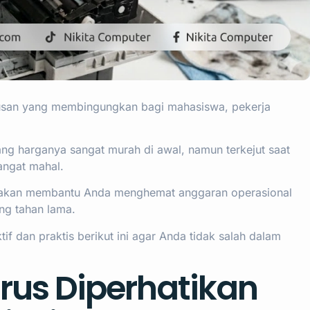
urusan yang membingungkan bagi mahasiswa, pekerja
ng harganya sangat murah di awal, namun terkejut saat
angat mahal.
r akan membantu Anda menghemat anggaran operasional
ng tahan lama.
if dan praktis berikut ini agar Anda tidak salah dalam
rus Diperhatikan