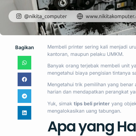
Membeli printer sering kali menjadi 
Bagikan
kantoran, maupun pelaku UMKM.
Banyak orang terjebak membeli unit ya
mengetahui biaya pengisian tintanya s
Mengetahui trik pemilihan yang bena
harian dan mendapatkan perangkat ya
Yuk, simak
tips beli printer
yang objekt
mengalokasikan uang tabungan.
Apa yang Ha