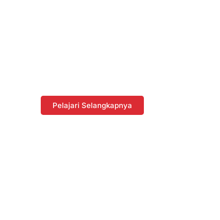
Promo dan
Diskon dengan
Berbelanja di
Website
Pelajari Selangkapnya