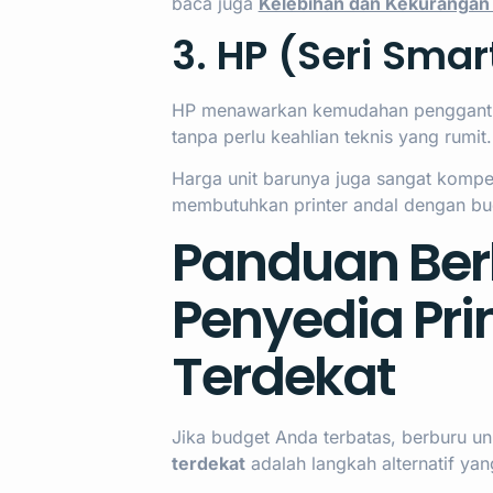
baca juga
Kelebihan dan Kekurangan 
3. HP (Seri Smar
HP menawarkan kemudahan pengganti
tanpa perlu keahlian teknis yang rumit.
Harga unit barunya juga sangat kompeti
membutuhkan printer andal dengan bud
Panduan Berb
Penyedia Pri
Terdekat
Jika budget Anda terbatas, berburu un
terdekat
adalah langkah alternatif yan