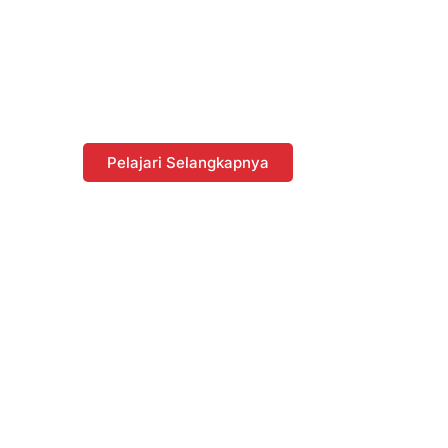
Diskon dengan
Berbelanja di
Website
Pelajari Selangkapnya