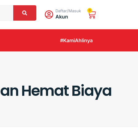
Daftar/Masuk
0
Akun
#KamiAhlinya
 dan Hemat Biaya