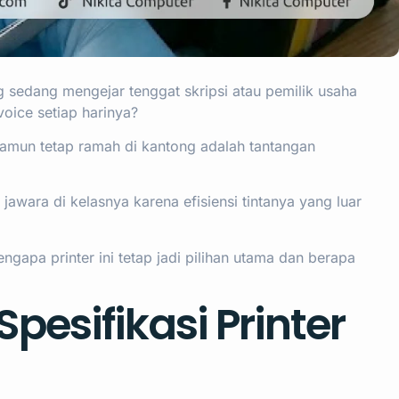
sedang mengejar tenggat skripsi atau pemilik usaha
oice setiap harinya?
namun tetap ramah di kantong adalah tantangan
jawara di kelasnya karena efisiensi tintanya yang luar
mengapa printer ini tetap jadi pilihan utama dan berapa
pesifikasi Printer