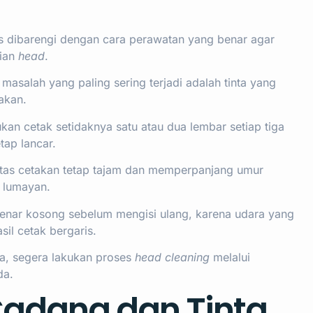
us dibarengi dengan cara perawatan yang benar agar
gian
head
.
masalah yang paling sering terjadi adalah tinta yang
akan.
an cetak setidaknya satu atau dua lembar setiap tiga
etap lancar.
alitas cetakan tetap tajam dan memperpanjang umur
 lumayan.
enar kosong sebelum mengisi ulang, karena udara yang
il cetak bergaris.
na, segera lakukan proses
head cleaning
melalui
da.
Cadang dan Tinta