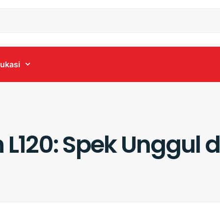
ukasi
n L120: Spek Unggul