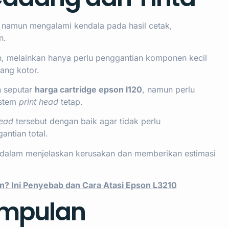
i namun mengalami kendala pada hasil cetak,
n.
 melainkan hanya perlu penggantian komponen kecil
ang kotor.
n seputar
harga cartridge epson l120
, namun perlu
istem
print head
tetap.
ead
tersebut dengan baik agar tidak perlu
ntian total.
an dalam menjelaskan kerusakan dan memberikan estimasi
n? Ini Penyebab dan Cara Atasi Epson L3210
impulan