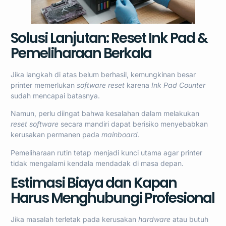
Solusi Lanjutan: Reset Ink Pad &
Pemeliharaan Berkala
Jika langkah di atas belum berhasil, kemungkinan besar
printer memerlukan
software reset
karena
Ink Pad Counter
sudah mencapai batasnya.
Namun, perlu diingat bahwa kesalahan dalam melakukan
reset software
secara mandiri dapat berisiko menyebabkan
kerusakan permanen pada
mainboard
.
Pemeliharaan rutin tetap menjadi kunci utama agar printer
tidak mengalami kendala mendadak di masa depan.
Estimasi Biaya dan Kapan
Harus Menghubungi Profesional
Jika masalah terletak pada kerusakan
hardware
atau butuh