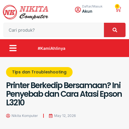
0
Daftar/Masuk
Akun
#KamiAhlinya
Tips dan Troubleshooting
Printer Berkedip Bersamaan? Ini
Penyebab dan Cara Atasi Epson
L3210
Nikita Komputer
May 12, 2026