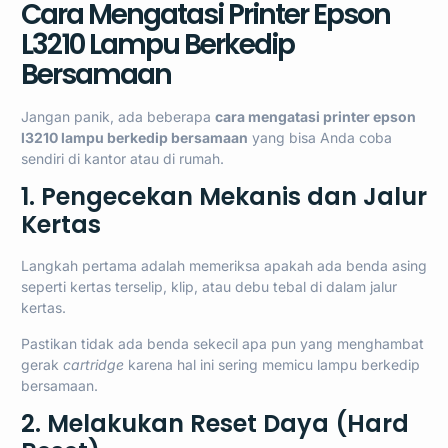
Cara Mengatasi Printer Epson
L3210 Lampu Berkedip
Bersamaan
Jangan panik, ada beberapa
cara mengatasi printer epson
l3210 lampu berkedip bersamaan
yang bisa Anda coba
sendiri di kantor atau di rumah.
1. Pengecekan Mekanis dan Jalur
Kertas
Langkah pertama adalah memeriksa apakah ada benda asing
seperti kertas terselip, klip, atau debu tebal di dalam jalur
kertas.
Pastikan tidak ada benda sekecil apa pun yang menghambat
gerak
cartridge
karena hal ini sering memicu lampu berkedip
bersamaan.
2. Melakukan Reset Daya (Hard