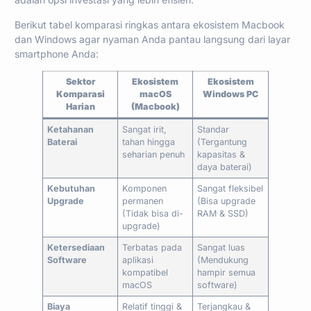
Berikut tabel komparasi ringkas antara ekosistem Macbook
dan Windows agar nyaman Anda pantau langsung dari layar
smartphone Anda:
Sektor
Ekosistem
Ekosistem
Komparasi
macOS
Windows PC
Harian
(Macbook)
Ketahanan
Sangat irit,
Standar
Baterai
tahan hingga
(Tergantung
seharian penuh
kapasitas &
daya baterai)
Kebutuhan
Komponen
Sangat fleksibel
Upgrade
permanen
(Bisa upgrade
(Tidak bisa di-
RAM & SSD)
upgrade)
Ketersediaan
Terbatas pada
Sangat luas
Software
aplikasi
(Mendukung
kompatibel
hampir semua
macOS
software)
Biaya
Relatif tinggi &
Terjangkau &