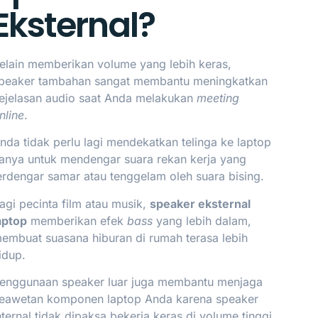
Eksternal?
elain memberikan volume yang lebih keras,
peaker tambahan sangat membantu meningkatkan
ejelasan audio saat Anda melakukan
meeting
nline
.
nda tidak perlu lagi mendekatkan telinga ke laptop
anya untuk mendengar suara rekan kerja yang
erdengar samar atau tenggelam oleh suara bising.
agi pecinta film atau musik,
speaker eksternal
aptop
memberikan efek
bass
yang lebih dalam,
embuat suasana hiburan di rumah terasa lebih
idup.
enggunaan speaker luar juga membantu menjaga
eawetan komponen laptop Anda karena speaker
nternal tidak dipaksa bekerja keras di volume tinggi