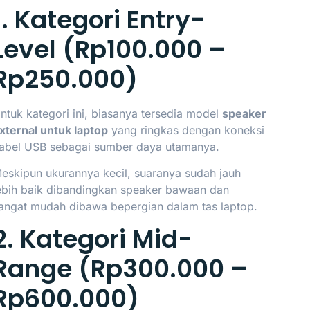
1. Kategori Entry-
Level (Rp100.000 –
Rp250.000)
ntuk kategori ini, biasanya tersedia model
speaker
xternal untuk laptop
yang ringkas dengan koneksi
abel USB sebagai sumber daya utamanya.
eskipun ukurannya kecil, suaranya sudah jauh
ebih baik dibandingkan speaker bawaan dan
angat mudah dibawa bepergian dalam tas laptop.
2. Kategori Mid-
Range (Rp300.000 –
Rp600.000)