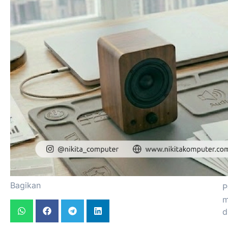
Bagikan
P
m
d