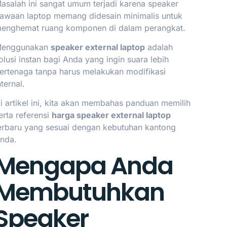
asalah ini sangat umum terjadi karena speaker
awaan laptop memang didesain minimalis untuk
enghemat ruang komponen di dalam perangkat.
enggunakan
speaker external laptop
adalah
olusi instan bagi Anda yang ingin suara lebih
ertenaga tanpa harus melakukan modifikasi
nternal.
i artikel ini, kita akan membahas panduan memilih
erta referensi
harga speaker external laptop
erbaru yang sesuai dengan kebutuhan kantong
nda.
Mengapa Anda
Membutuhkan
Speaker