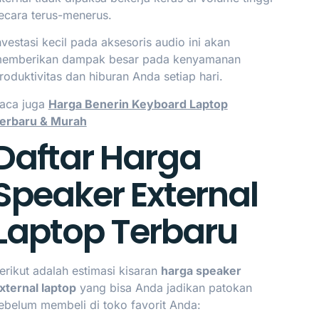
ecara terus-menerus.
nvestasi kecil pada aksesoris audio ini akan
emberikan dampak besar pada kenyamanan
roduktivitas dan hiburan Anda setiap hari.
aca juga
Harga Benerin Keyboard Laptop
erbaru & Murah
Daftar Harga
Speaker External
Laptop Terbaru
erikut adalah estimasi kisaran
harga speaker
xternal laptop
yang bisa Anda jadikan patokan
ebelum membeli di toko favorit Anda: