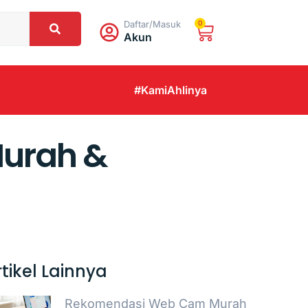
Daftar/Masuk
0
Akun
#KamiAhlinya
Murah &
rtikel Lainnya
Rekomendasi Web Cam Murah