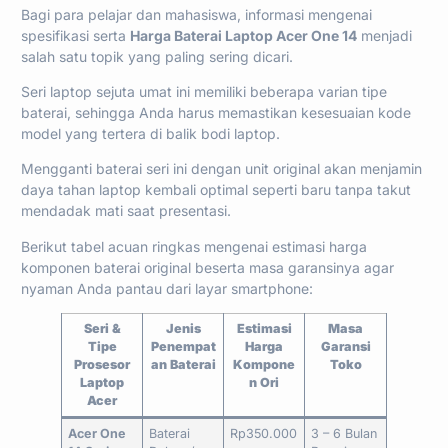
Bagi para pelajar dan mahasiswa, informasi mengenai
spesifikasi serta
Harga Baterai Laptop Acer One 14
menjadi
salah satu topik yang paling sering dicari.
Seri laptop sejuta umat ini memiliki beberapa varian tipe
baterai, sehingga Anda harus memastikan kesesuaian kode
model yang tertera di balik bodi laptop.
Mengganti baterai seri ini dengan unit original akan menjamin
daya tahan laptop kembali optimal seperti baru tanpa takut
mendadak mati saat presentasi.
Berikut tabel acuan ringkas mengenai estimasi harga
komponen baterai original beserta masa garansinya agar
nyaman Anda pantau dari layar smartphone:
Seri &
Jenis
Estimasi
Masa
Tipe
Penempat
Harga
Garansi
Prosesor
an Baterai
Kompone
Toko
Laptop
n Ori
Acer
Acer One
Baterai
Rp350.000
3 – 6 Bulan