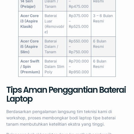
14 Seri
Dalam /
–
Resmi
(Pelajar)
Tanam
Rp475.000
Acer Core
Baterai
Rp375.000
3 – 6 Bulan
i3 (Aspire
Luar
–
Resmi
Klasik)
(
Removabl
Rp525.000
e
)
Acer Core
Baterai
Rp550.000
6 Bulan
i5 (Aspire
Dalam /
–
Resmi
Slim)
Tanam
Rp750.000
Acer Swift
Baterai
Rp700.000
6 Bulan
/ Spin
Dalam Slim
–
Resmi
(Premium)
Poly
Rp950.000
Tips Aman Penggantian Baterai
Laptop
Berdasarkan pengalaman langsung tim teknisi kami di
workshop, proses membongkar bodi laptop tipe baterai
tanam membutuhkan ketelitian ekstra yang tinggi.